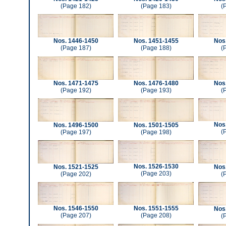
(Page 182)
(Page 183)
(
Nos. 1446-1450
Nos. 1451-1455
Nos
(Page 187)
(Page 188)
(
Nos. 1471-1475
Nos.
1476-1480
Nos
(Page 192)
(Page 193)
(
Nos
Nos.
1496-1500
Nos.
1501-1505
(
(Page 197)
(Page 198)
Nos.
1526-1530
Nos.
1521-1525
Nos
(Page 203)
(Page 202)
(
Nos.
1546-1550
Nos.
1551-1555
Nos
(Page 207)
(Page 208)
(