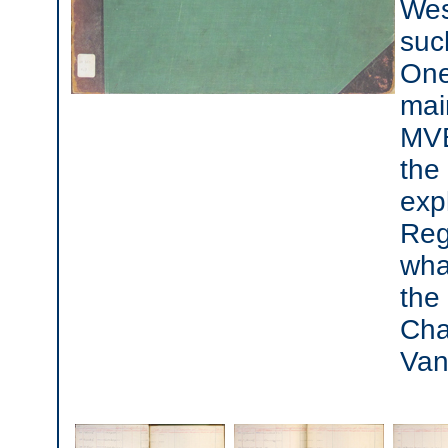
Wes
suc
One
mai
MVB
the
expl
Reg
wha
the
Ch
Van