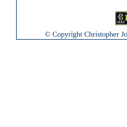
© Copyright Christopher Joh