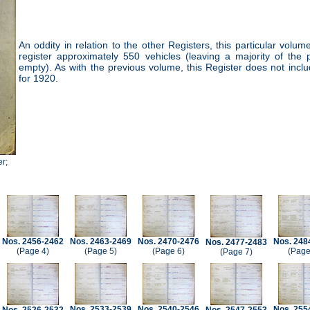
An oddity in relation to the other Registers, this particular volu
register approximately 550 vehicles (leaving a majority of the
empty). As with the previous volume, this Register does not incl
for 1920.
r;
Nos. 2456-2462
Nos. 2463-2469
Nos. 2470-2476
Nos. 248
Nos. 2477-2483
(Page 4)
(Page 5)
(Page 6)
(Page
(Page 7)
Nos. 2533-2539
Nos. 2540-2546
Nos. 255
Nos. 2526-2532
Nos. 2547-2553